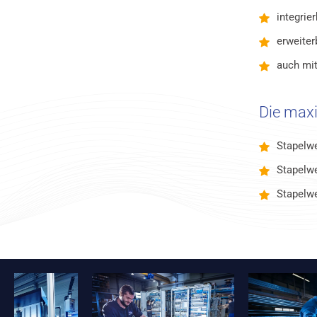
integrie
erweiter
auch mit
Die maxi
Stapelw
Stapelw
Stapelw