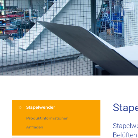
Stap
Stapelwender
Produktinformationen
Stapelwe
Anfragen
Belüften