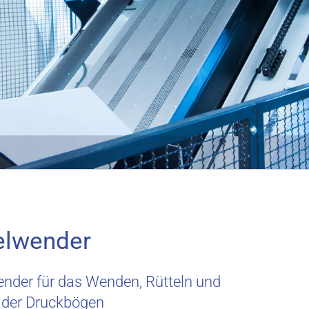
elwender
nder für das Wenden, Rütteln und
 der Druckbögen