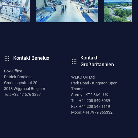
Kontakt -
Kontakt Benelux
Großbritannien
Box-Office
Patrick Borgions
WEKO UK Ltd.
Groeningestraat 20
Park Road - Kingston Upon
3018 Wijgmaal Belgium
Thames
Tel.: +32 47 576 3297
Surrey - KT2 6AY - UK
Tel.: +44 208 549 8039
Fax: +44 208 547 1119
Mobil: +44 7979 865332