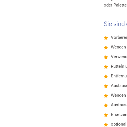
oder Palett
Sie sind
Vorberei
Wenden 
Verwendb
Rütteln 
Entfernu
Ausblas
Wenden 
Austausc
Ersetzen
optional