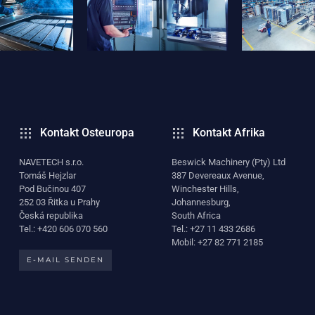
Kontakt Osteuropa
Kontakt Afrika
NAVETECH s.r.o.
Beswick Machinery (Pty) Ltd
Tomáš Hejzlar
387 Devereaux Avenue,
Pod Bučinou 407
Winchester Hills,
252 03 Řitka u Prahy
Johannesburg,
Česká republika
South Africa
Tel.: +420 606 070 560
Tel.: +27 11 433 2686
Mobil: +27 82 771 2185
E-MAIL SENDEN